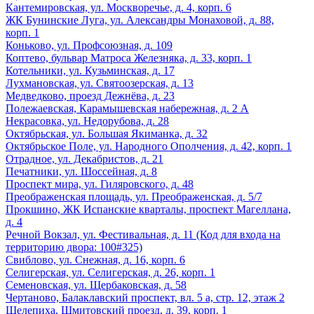
Кантемировская, ул. Москворечье, д. 4, корп. 6
ЖК Бунинские Луга, ул. Александры Монаховой, д. 88,
корп. 1
Коньково, ул. Профсоюзная, д. 109
Коптево, бульвар Матроса Железняка, д. 33, корп. 1
Котельники, ул. Кузьминская, д. 17
Лухмановская, ул. Святоозерская, д. 13
Медведково, проезд Дежнёва, д. 23
Полежаевская, Карамышевская набережная, д. 2 А
Некрасовка, ул. Недорубова, д. 28
Октябрьская, ул. Большая Якиманка, д. 32
Октябрьское Поле, ул. Народного Ополчения, д. 42, корп. 1
Отрадное, ул. Декабристов, д. 21
Печатники, ул. Шоссейная, д. 8
Проспект мира, ул. Гиляровского, д. 48
Преображенская площадь, ул. Преображенская, д. 5/7
Прокшино, ЖК Испанские кварталы, проспект Магеллана,
д. 4
Речной Вокзал, ул. Фестивальная, д. 11 (Код для входа на
территорию двора: 100#325)
Свиблово, ул. Снежная, д. 16, корп. 6
Селигерская, ул. Селигерская, д. 26, корп. 1
Семеновская, ул. Щербаковская, д. 58
Чертаново, Балаклавский проспект, вл. 5 а, стр. 12, этаж 2
Шелепиха, Шмитовский проезд, д. 39, корп. 1