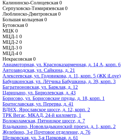
Калининско-Солнцевская
0
Серпуховско-Тимирязевская
0
Люблинско-Дмитровская
0
Большая кольцевая
0
Бутовская
0
МЦК
0
МЦД-1
0
МЦД-2
0
МЦД-3
0
МЦД-4
0
Некрасовская
0
Авиамоторная, ул. Красноказарменная, д. 14 А, корп. 6
Автозаводская, ул. Сайкина, д. 21
Алексеевская, ул. Годовикова, д. 11, корп. 5 (ЖК iLove)
Бабушкинская, ул. Лётчика Бабушкина, д. 39, корп. 3
Багратионовская, ул. Барклая, д. 12
Царицыно, ул. Бирюлевская, д. 43
Борисово, ул. Борисовские пруды, д. 18, корп. 1
Братиславская, ул. Перерва, д. 41
ВДНХ, Ярославское шоссе, д. 12, корп. 2
ТРК Вегас, МКАД, 24-й километр, 1
Волоколамская, Пятницкое шоссе, д. 7
Владыкино, Нововладыкинский проезд, д. 1, корп. 2
Жулебино, 3-е Почтовое отделение, д. 76
Щелковская, ул. 3-я Парковая, д. 61