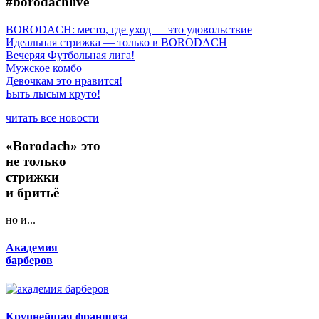
#borodachlive
BORODACH: место, где уход — это удовольствие
Идеальная стрижка — только в BORODACH
Вечеряя Футбольная лига!
Мужское комбо
Девочкам это нравится!
Быть лысым круто!
читать все новости
«Borodach» это
не только
стрижки
и бритьё
но и...
Академия
барберов
Крупнейшая франшиза