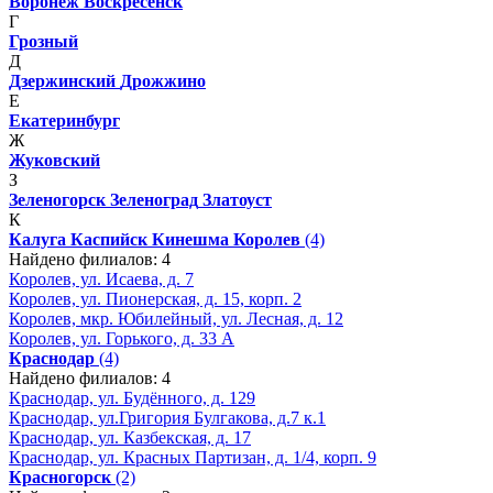
Воронеж
Воскресенск
Г
Грозный
Д
Дзержинский
Дрожжино
Е
Екатеринбург
Ж
Жуковский
З
Зеленогорск
Зеленоград
Златоуст
К
Калуга
Каспийск
Кинешма
Королев
(4)
Найдено филиалов: 4
Королев, ул. Исаева, д. 7
Королев, ул. Пионерская, д. 15, корп. 2
Королев, мкр. Юбилейный, ул. Лесная, д. 12
Королев, ул. Горького, д. 33 А
Краснодар
(4)
Найдено филиалов: 4
Краснодар, ул. Будённого, д. 129
Краснодар, ул.Григория Булгакова, д.7 к.1
Краснодар, ул. Казбекская, д. 17
Краснодар, ул. Красных Партизан, д. 1/4, корп. 9
Красногорск
(2)