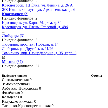
Найдено филиалов: 2
Красногорск, ТЦ Ёлка, ул. Ленина, д. 26 А
ЖК Ильинские луга, ул. Архангельская, д. 6
Красноярск
(2)
Найдено филиалов: 2
Красноярск, ул. Карла Маркса, д. 34
Красноярск, ул. Елены Стасовой, д. 48б
Л
Люберцы
(3)
Найдено филиалов: 3
Люберцы, проспект Победы, д. 14
Люберцы, ул. Дружбы, д. 11/26
Томилино, мкр. Птицефабрика, д. 35, корп. 3
М
Москва
(37)
Найдено филиалов: 37
Выберите линию:
Отмена
Сокольническая
0
Замоскворецкая
0
Арбатско-Покровская
0
Филёвская
0
Кольцевая
0
Калужско-Рижская
0
Таганско-Краснопресненская
0