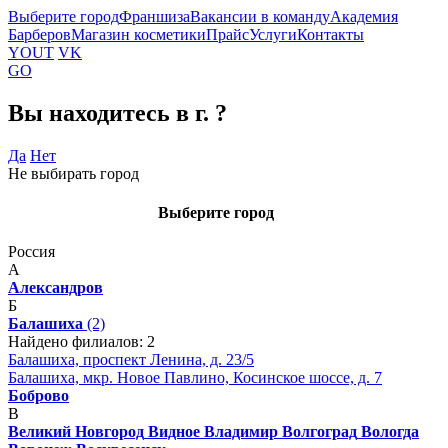
Выберите город
Франшиза
Вакансии в команду
Академия
Барберов
Магазин косметики
Прайс
Услуги
Контакты
YOUT
VK
GO
Вы находитесь в г.
?
Да
Нет
Не выбирать город
Выберите город
Россия
А
Александров
Б
Балашиха
(2)
Найдено филиалов: 2
Балашиха, проспект Ленина, д. 23/5
Балашиха, мкр. Новое Павлино, Косинское шоссе, д. 7
Боброво
В
Великий Новгород
Видное
Владимир
Волгоград
Вологда